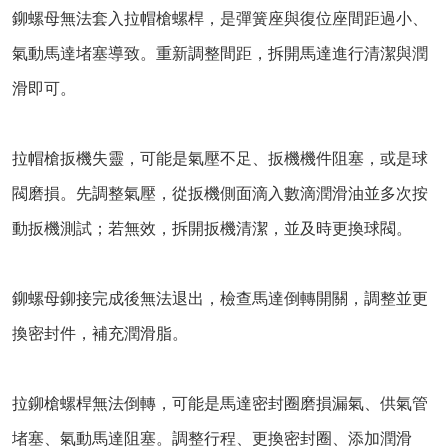
鉚螺母無法套入拉帽槍螺桿，是彈簧座與復位座間距過小、
氣動馬達堵塞導致。重新調整間距，拆開馬達進行清潔與潤
滑即可。
拉帽槍扳機失靈，可能是氣壓不足、扳機機件阻塞，或是球
閥磨損。先調整氣壓，從扳機側面滴入數滴潤滑油並多次按
動扳機測試；若無效，拆開扳機清潔，並及時更換球閥。
鉚螺母鉚接完成後無法退出，檢查馬達倒轉開關，調整並更
換密封件，補充潤滑脂。
拉鉚槍螺桿無法倒轉，可能是馬達密封圈磨損漏氣、供氣管
堵塞、氣動馬達阻塞。調整行程、更換密封圈、添加潤滑