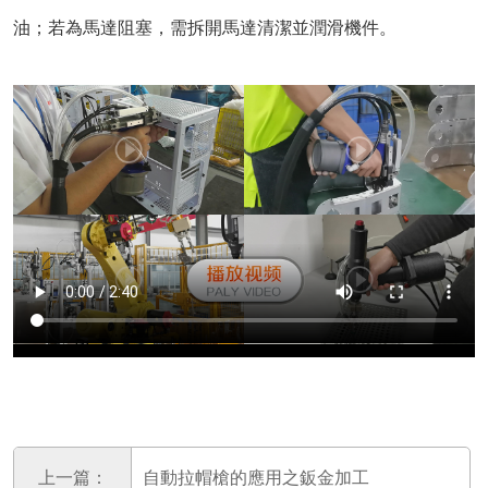
油；若為馬達阻塞，需拆開馬達清潔並潤滑機件。
上一篇：
自動拉帽槍的應用之鈑金加工