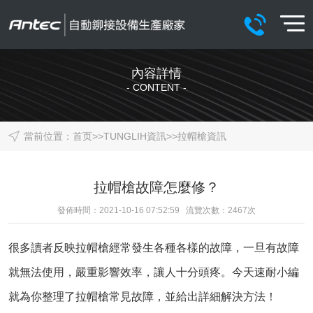
內容詳情
- CONTENT -
當前位置：
首页
>>
TUNGLIH資訊
>>
拉帽槍資訊
拉帽槍故障怎麼修？
發佈時間：2021-10-16 07:52:59 流覽次數：
2467
次
很多讀者反映
拉帽槍
經常發生各種各樣的故障，一旦有故障
就無法使用，嚴重影響效率，讓人十分頭疼。今天速耐小編
就為你整理了拉帽槍常見故障，並給出詳細解決方法！