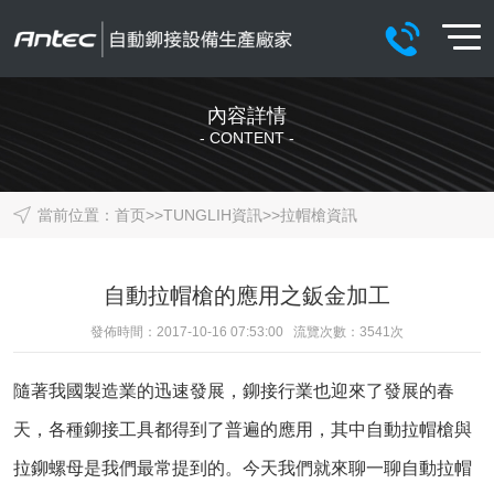
內容詳情
- CONTENT -
當前位置：
首页
>>
TUNGLIH資訊
>>
拉帽槍資訊
自動拉帽槍的應用之鈑金加工
發佈時間：2017-10-16 07:53:00 流覽次數：
3541
次
隨著我國製造業的迅速發展，鉚接行業也迎來了發展的春
天，各種鉚接工具都得到了普遍的應用，其中
自動拉帽槍
與
拉鉚螺母是我們最常提到的。今天我們就來聊一聊自動拉帽